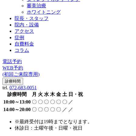
審美治療
ホワイトニング
院長・スタッフ
院内・設備
アクセス
症例
自費料金
コラム
電話予約
WEB予約
(初回ご来院専用)
診療時間
tel.
072-683-0051
診療時間
月
火
水
木
金
土
日・祝
10:00～13:00
〇
〇
〇
〇
〇
〇
／
14:00～20:00
〇
〇
〇
〇
〇
／
／
※最終受付は19時までとなります。
休診日：土曜午後・日曜・祝日