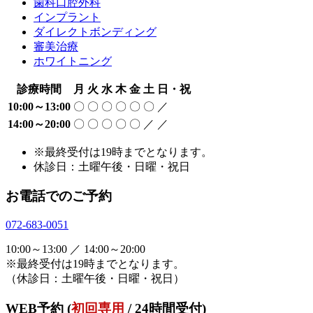
歯科口腔外科
インプラント
ダイレクトボンディング
審美治療
ホワイトニング
診療時間
月
火
水
木
金
土
日・祝
10:00～13:00
〇
〇
〇
〇
〇
〇
／
14:00～20:00
〇
〇
〇
〇
〇
／
／
※最終受付は19時までとなります。
休診日：土曜午後・日曜・祝日
お電話でのご予約
072-683-0051
10:00～13:00 ／ 14:00～20:00
※最終受付は19時までとなります。
（休診日：土曜午後・日曜・祝日）
WEB予約 (
初回専用
/ 24時間受付)