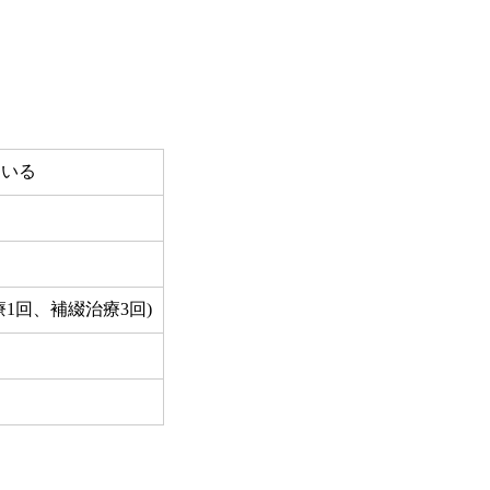
ている
1回、補綴治療3回)