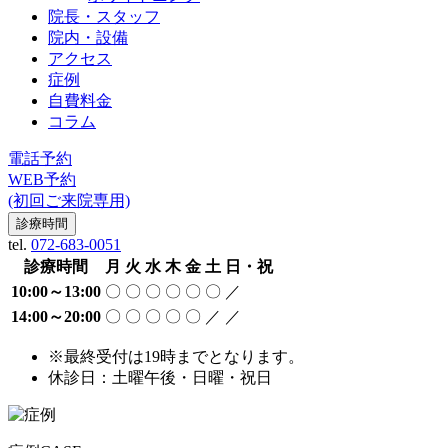
院長・スタッフ
院内・設備
アクセス
症例
自費料金
コラム
電話予約
WEB予約
(初回ご来院専用)
診療時間
tel.
072-683-0051
診療時間
月
火
水
木
金
土
日・祝
10:00～13:00
〇
〇
〇
〇
〇
〇
／
14:00～20:00
〇
〇
〇
〇
〇
／
／
※最終受付は19時までとなります。
休診日：土曜午後・日曜・祝日