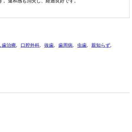
す。違和感も消失し、経過良好です。
し歯治療
口腔外科
抜歯
歯周病
虫歯
親知らず