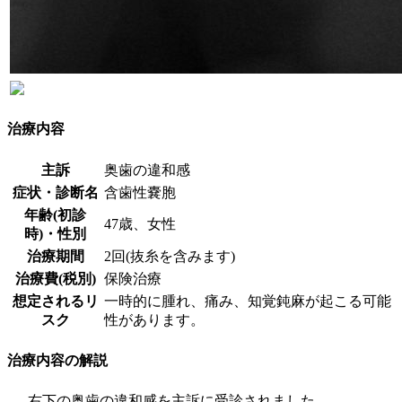
治療内容
主訴
奥歯の違和感
症状・診断名
含歯性嚢胞
年齢(初診
47歳、女性
時)・性別
治療期間
2回(抜糸を含みます)
治療費(税別)
保険治療
想定されるリ
一時的に腫れ、痛み、知覚鈍麻が起こる可能
スク
性があります。
治療内容の解説
右下の奥歯の違和感を主訴に受診されました。