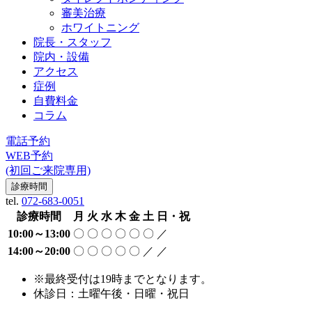
審美治療
ホワイトニング
院長・スタッフ
院内・設備
アクセス
症例
自費料金
コラム
電話予約
WEB予約
(初回ご来院専用)
診療時間
tel.
072-683-0051
診療時間
月
火
水
木
金
土
日・祝
10:00～13:00
〇
〇
〇
〇
〇
〇
／
14:00～20:00
〇
〇
〇
〇
〇
／
／
※最終受付は19時までとなります。
休診日：土曜午後・日曜・祝日