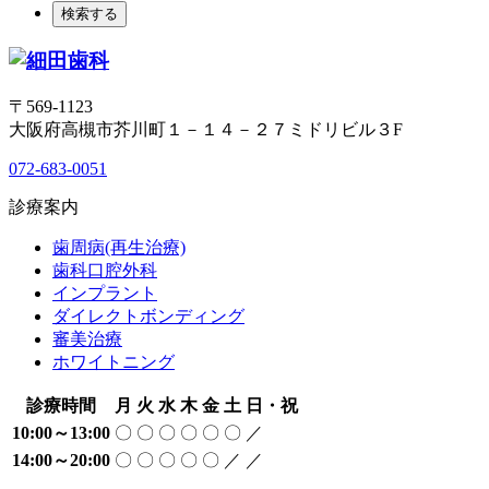
〒569-1123
大阪府高槻市芥川町１－１４－２７ミドリビル３F
072-683-0051
診療案内
歯周病(再生治療)
歯科口腔外科
インプラント
ダイレクトボンディング
審美治療
ホワイトニング
診療時間
月
火
水
木
金
土
日・祝
10:00～13:00
〇
〇
〇
〇
〇
〇
／
14:00～20:00
〇
〇
〇
〇
〇
／
／