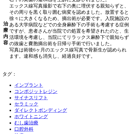
エックス線写真撮影で右下の奥に埋伏する親知らずと、
その周りを黒く取り囲む病変を認めました。放置すると
徐々に大きくなるため、摘出術が必要です。入院施設の
治
ある大学病院などでの全身麻酔下の手術も考慮する症例
療
ですが、患者さんが当院での処置を希望されたのと、生
内
活環境を考慮し、当院にてリラックス麻酔下で親知らず
容
の抜歯と嚢胞摘出術を日帰り手術で行いました。
写真は術後6ヶ月のエックス線写真で骨新生が認められ
ます。違和感も消失し、経過良好です。
タグ：
インプラント
コンポジットレジン
サイナスリフト
セラミック
ダイレクトボンディング
ホワイトニング
むし歯治療
口腔外科